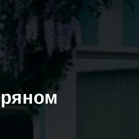
бряном