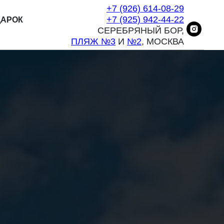
+7 (926) 614-08-29
+7 (925) 942-44-22
ДАРОК
СЕРЕБРЯНЫЙ БОР,
ПЛЯЖ №3
И
№2
, МОСКВА